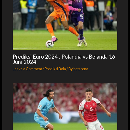
Prediksi Euro 2024 : Polandia vs Belanda 16
Juni 2024
Leave a Comment
/
Prediksi Bola
/ By
betarena