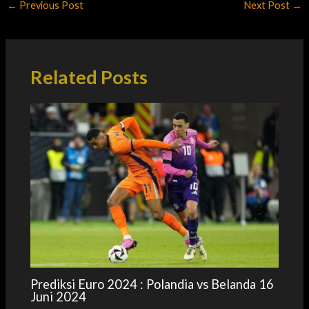
←
Previous Post
Next Post
→
Related Posts
Prediksi Euro 2024 : Polandia vs Belanda 16
Juni 2024