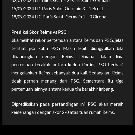
02/09/2024 LI1 Lille OSC 1 – 3 Paris Saint-Germain
15/09/2024 LI1 Paris Saint-Germain 3 – 1 Brest
19/09/2024 LIC Paris Saint-Germain 1 – 0 Girona
Prediksi Skor Reims vs PSG :
Jika melihat rekor pertemuan antara Reims dan PSG, jelas
terlihat jika kubu PSG Masih lebih diunggulkan bila
dibandingkan dengan Reims. Dimana dalam lima
pertemuan terakhir antara kedua tim ini, PSG berhasil
mengalahkan Reims sebanyak dua kali. Sedangkan Reims
tidak pernah menang dari PSG. Sementara itu tiga
pertemuan lainnya antara kedua tim berakhir imbang.
Diprediksikan pada pertandingan ini, PSG akan meraih
kemenangan dengan skor 2-0 atas tuan rumah Reims.