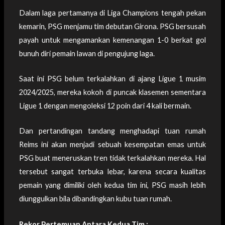
Dalam laga pertamanya di Liga Champions tengah pekan
kemarin, PSG menjamu tim debutan Girona. PSG bersusah
payah untuk mengamankan kemenangan 1-0 berkat gol
bunuh diri pemain lawan di pengujung laga.
Saat ini PSG belum terkalahkan di ajang Ligue 1 musim
2024/2025, mereka kokoh di puncak klasemen sementara
Ligue 1 dengan mengoleksi 12 poin dari 4 kali bermain.
Dan pertandingan tandang menghadapi tuan rumah
Reims ini akan menjadi sebuah kesempatan emas untuk
PSG buat meneruskan tren tidak terkalahkan mereka. Hal
tersebut sangat terbuka lebar, karena secara kualitas
pemain yang dimiliki oleh kedua tim ini, PSG masih lebih
diunggulkan bila dibandingkan kubu tuan rumah.
Rekor Pertemuan Antara Kedua Tim :