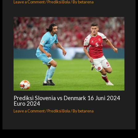
Leave a Comment
/
Prediksi Bola
/ By
betarena
Prediksi Slovenia vs Denmark 16 Juni 2024
Euro 2024
Leave a Comment
/
Prediksi Bola
/ By
betarena