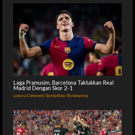
Laga Pramusim, Barcelona Taklukkan Real
Madrid Dengan Skor 2-1
Leave a Comment
/
Berita Bola
/ By
betarena