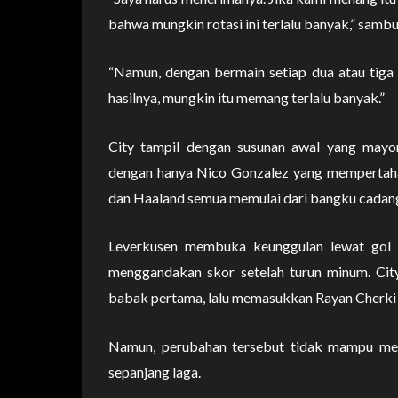
bahwa mungkin rotasi ini terlalu banyak,” samb
“Namun, dengan bermain setiap dua atau tiga
hasilnya, mungkin itu memang terlalu banyak.”
City tampil dengan susunan awal yang mayor
dengan hanya Nico Gonzalez yang mempertaha
dan Haaland semua memulai dari bangku cadan
Leverkusen membuka keunggulan lewat gol c
menggandakan skor setelah turun minum. Cit
babak pertama, lalu memasukkan Rayan Cherki d
Namun, perubahan tersebut tidak mampu men
sepanjang laga.