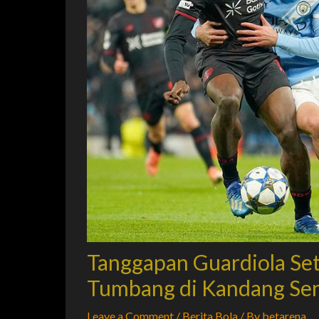
Tanggapan Guardiola Set
Tumbang di Kandang Sen
Leave a Comment
/
Berita Bola
/ By
betarena