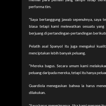
performa tim.
“Saya bertanggung jawab sepenuhnya, saya te
biasa tetapi kami melewatkan sesuatu yang d
berjuang di pertandingan-pertandingan berikutn
Pelatih asal Spanyol itu juga mengakui kua
menciptakan lebih banyak peluang.
“Mereka bagus. Secara umum kami melakukan
peluang daripada mereka, tetapi itu hanya pelua
Guardiola menegaskan bahwa ia harus mener
dilakukan.
“Saya harus menerimanya. Jika kami menang itu 