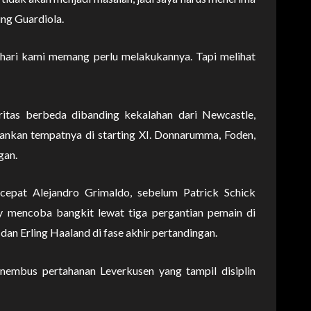
ung Guardiola.
 hari kami memang perlu melakukannya. Tapi melihat
itas berbeda dibanding kekalahan dari Newcastle,
nkan tempatnya di starting XI. Donnarumma, Foden,
gan.
epat Alejandro Grimaldo, sebelum Patrick Schick
y mencoba bangkit lewat tiga pergantian pemain di
an Erling Haaland di fase akhir pertandingan.
embus pertahanan Leverkusen yang tampil disiplin