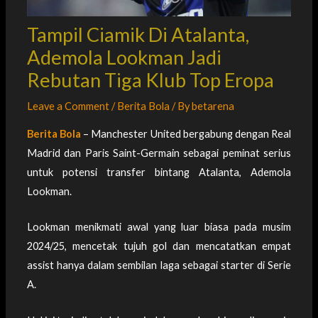
Tampil Ciamik Di Atalanta,
Ademola Lookman Jadi
Rebutan Tiga Klub Top Eropa
Leave a Comment
/
Berita Bola
/ By
betarena
Berita Bola
– Manchester United bergabung dengan Real
Madrid dan Paris Saint-Germain sebagai peminat serius
untuk potensi transfer bintang Atalanta, Ademola
Lookman.
Lookman menikmati awal yang luar biasa pada musim
2024/25, mencetak tujuh gol dan mencatatkan empat
assist hanya dalam sembilan laga sebagai starter di Serie
A.