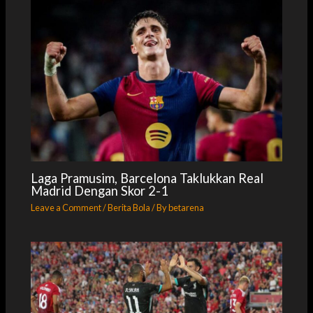
Laga Pramusim, Barcelona Taklukkan Real
Madrid Dengan Skor 2-1
Leave a Comment
/
Berita Bola
/ By
betarena