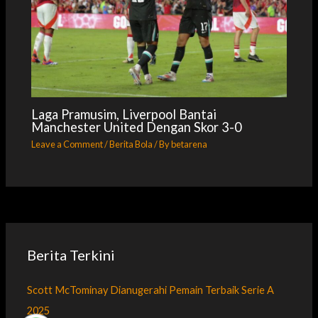
Laga Pramusim, Liverpool Bantai
Manchester United Dengan Skor 3-0
Leave a Comment
/
Berita Bola
/ By
betarena
Berita Terkini
Scott McTominay Dianugerahi Pemain Terbaik Serie A
2025