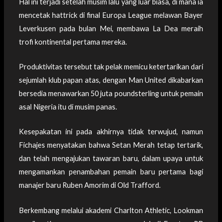
Hal ini terjadi setelah musim lalu yang luar biasa, di mana ia
mencetak hattrick di final Europa League melawan Bayer
Leverkusen pada bulan Mei, membawa La Dea meraih
trofi kontinental pertama mereka.
Produktivitas tersebut tak pelak memicu ketertarikan dari
sejumlah klub papan atas, dengan Man United dikabarkan
bersedia menawarkan 50 juta poundsterling untuk pemain
asal Nigeria itu di musim panas.
Kesepakatan ini pada akhirnya tidak terwujud, namun
Fichajes menyatakan bahwa Setan Merah tetap tertarik,
dan telah mengajukan tawaran baru, dalam upaya untuk
mengamankan penambahan pemain baru pertama bagi
manajer baru Ruben Amorim di Old Trafford.
Berkembang melalui akademi Charlton Athletic, Lookman