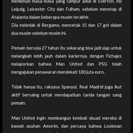
menikmati masa-masa yang campur aduk di Everton, RB
Leipzig, Leicester City dan Fulham, sebelum menetap di
Atalanta dalam beberapa musim terakhir.
Dia meledak di Bergamo, mencetak 15 dan 17 gol dalam
dua musim sebelum musim ini.
Pemain berusia 27 tahun itu sekarang bisa jadi siap untuk
melangkah lebih jauh dalam kariernya, dengan Fichajes
melaporkan bahwa Man United dan PSG telah
mengajukan penawaran mendekati 100 juta euro.
Tidak hanya itu, raksasa Spanyol, Real Madrid juga ikut
aktif bersaing untuk mendapatkan tanda tangan sang
pemain.
Man United ingin membangun kembali skuad mereka di
bawah asuhan Amorim, dan percaya bahwa Lookman