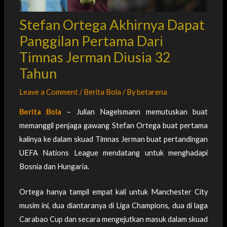
Stefan Ortega Akhirnya Dapat
Panggilan Pertama Dari
Timnas Jerman Diusia 32
Tahun
Leave a Comment
/
Berita Bola
/ By
betarena
Berita Bola
– Julian Nagelsmann memutuskan buat
memanggil penjaga gawang Stefan Ortega buat pertama
kalinya ke dalam skuad Timnas Jerman buat pertandingan
UEFA Nations League mendatang untuk menghadapi
Bosnia dan Hungaria.
Ortega hanya tampil empat kali untuk Manchester City
musim ini, dua diantaranya di Liga Champions, dua di laga
Carabao Cup dan secara mengejutkan masuk dalam skuad