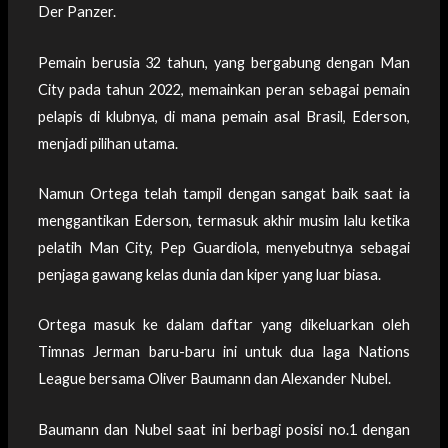
Der Panzer.
Pemain berusia 32 tahun, yang bergabung dengan Man
City pada tahun 2022, memainkan peran sebagai pemain
pelapis di klubnya, di mana pemain asal Brasil, Ederson,
menjadi pilihan utama.
Namun Ortega telah tampil dengan sangat baik saat ia
menggantikan Ederson, termasuk akhir musim lalu ketika
pelatih Man City, Pep Guardiola, menyebutnya sebagai
penjaga gawang kelas dunia dan kiper yang luar biasa.
Ortega masuk ke dalam daftar yang dikeluarkan oleh
Timnas Jerman baru-baru ini untuk dua laga Nations
League bersama Oliver Baumann dan Alexander Nubel.
Baumann dan Nubel saat ini berbagi posisi no.1 dengan