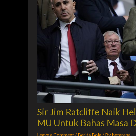
Sir Jim Ratcliffe Naik He
MU Untuk Bahas Masa 
Leave a Comment
/
Berita Bola
/ By
betarena