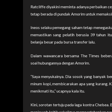
Ratcliffe diyakini meminta adanya perbaikan c
tetap berada di pundak Amorim untuk memaksim
Ineos selaku pemegang saham tetap menegaska
memastikan sang pelatih berusia 39 tahun it
belanja besar pada bursa transfer lalu.
Dalam wawancara bersama The Times beberap
soal hubungannya dengan Amorim.
“Saya menyukainya. Dia sosok yang banyak berp
minum kopi, membicarakan apa yang kurang. Ka
menikmati itu,” ucapnya kala itu.
Kini, sorotan tertuju pada laga kontra Chelsea.
menjawab kritik sekaligus mempertahankan posi