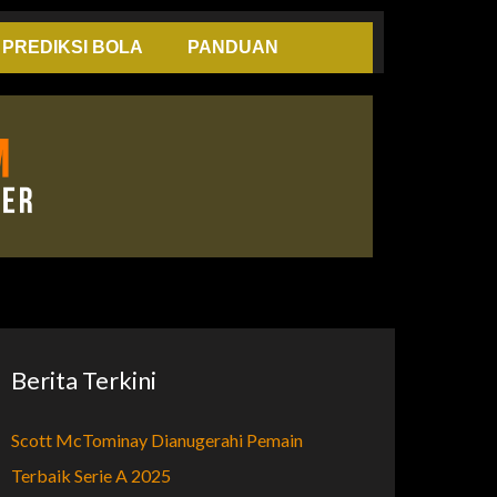
PREDIKSI BOLA
PANDUAN
Berita Terkini
Scott McTominay Dianugerahi Pemain
Terbaik Serie A 2025