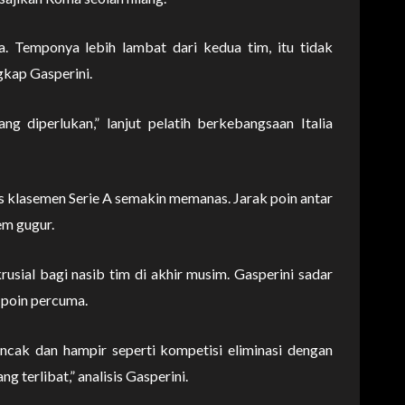
. Temponya lebih lambat dari kedua tim, itu tidak
gkap Gasperini.
ng diperlukan,” lanjut pelatih berkebangsaan Italia
s klasemen Serie A semakin memanas. Jarak poin antar
em gugur.
krusial bagi nasib tim di akhir musim. Gasperini sadar
 poin percuma.
uncak dan hampir seperti kompetisi eliminasi dengan
g terlibat,” analisis Gasperini.