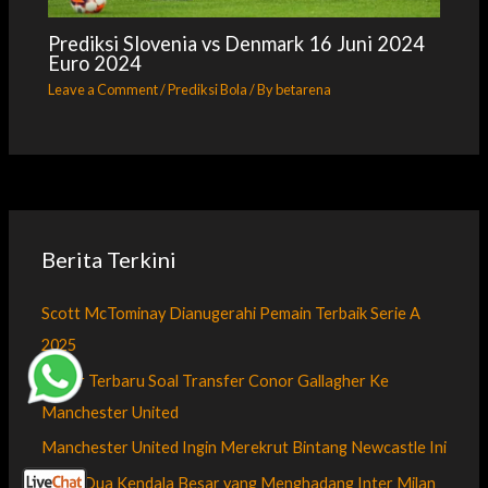
Prediksi Slovenia vs Denmark 16 Juni 2024
Euro 2024
Leave a Comment
/
Prediksi Bola
/ By
betarena
Berita Terkini
Scott McTominay Dianugerahi Pemain Terbaik Serie A
2025
Kabar Terbaru Soal Transfer Conor Gallagher Ke
Manchester United
Manchester United Ingin Merekrut Bintang Newcastle Ini
Inilah Dua Kendala Besar yang Menghadang Inter Milan