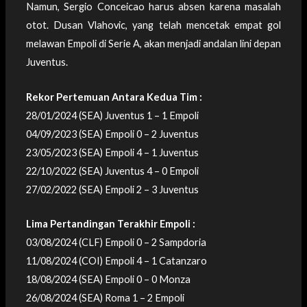
Namun, Sergio Conceicao harus absen karena masalah
otot. Dusan Vlahovic, yang telah mencetak empat gol
melawan Empoli di Serie A, akan menjadi andalan lini depan
Juventus.
Rekor Pertemuan Antara Kedua Tim :
28/01/2024 (SEA) Juventus 1 – 1 Empoli
04/09/2023 (SEA) Empoli 0 – 2 Juventus
23/05/2023 (SEA) Empoli 4 – 1 Juventus
22/10/2022 (SEA) Juventus 4 – 0 Empoli
27/02/2022 (SEA) Empoli 2 – 3 Juventus
Lima Pertandingan Terakhir Empoli :
03/08/2024 (CLF) Empoli 0 – 2 Sampdoria
11/08/2024 (COI) Empoli 4 – 1 Catanzaro
18/08/2024 (SEA) Empoli 0 – 0 Monza
26/08/2024 (SEA) Roma 1 – 2 Empoli