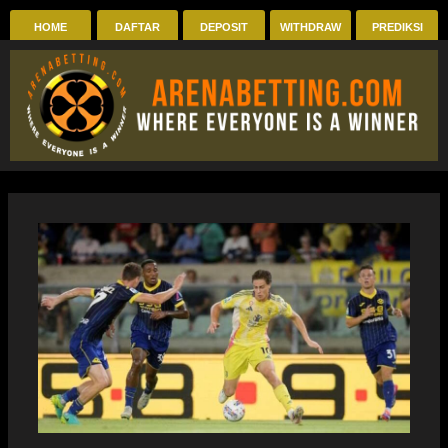
Skip
HOME
DAFTAR
DEPOSIT
WITHDRAW
PREDIKSI
to
content