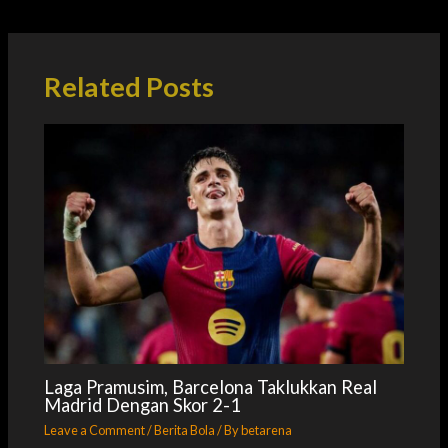
Related Posts
Laga Pramusim, Barcelona Taklukkan Real
Madrid Dengan Skor 2-1
Leave a Comment
/
Berita Bola
/ By
betarena