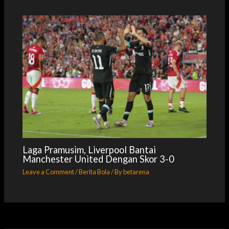
Laga Pramusim, Liverpool Bantai
Manchester United Dengan Skor 3-0
Leave a Comment
/
Berita Bola
/ By
betarena