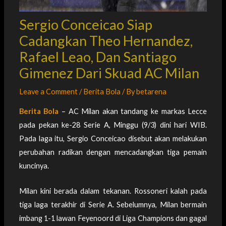
Sergio Conceicao Siap
Cadangkan Theo Hernandez,
Rafael Leao, Dan Santiago
Gimenez Dari Skuad AC Milan
Leave a Comment
/
Berita Bola
/ By
betarena
Berita Bola
– AC Milan akan tandang ke markas Lecce
pada pekan ke-28 Serie A, Minggu (9/3) dini hari WIB.
Pada laga itu, Sergio Conceicao disebut akan melakukan
perubahan radikan dengan mencadangkan tiga pemain
kuncinya.
Milan kini berada dalam tekanan. Rossoneri kalah pada
tiga laga terakhir di Serie A. Sebelumnya, Milan bermain
imbang 1-1 lawan Feyenoord di Liga Champions dan gagal