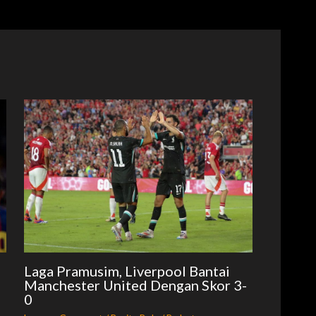
Laga Pramusim, Liverpool Bantai
Manchester United Dengan Skor 3-
0