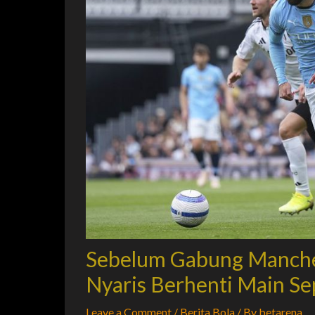
Sebelum Gabung Manches
Nyaris Berhenti Main Se
Leave a Comment
/
Berita Bola
/ By
betarena