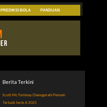
PREDIKSI BOLA
PANDUAN
Berita Terkini
Scott McTominay Dianugerahi Pemain
Terbaik Serie A 2025