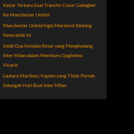
Kabar Terbaru Soal Transfer Conor Gallagher
Ke Manchester United
Manchester United Ingin Merekrut Bintang
Newcastle Ini
Inilah Dua Kendala Besar yang Menghadang
Inter Milan dalam Memburu Guglielmo
Vicario
Lautaro Martinez, Kapten yang Tidak Pernah
Setengah Hati Buat Inter Milan