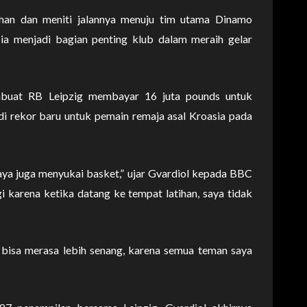
ahan dan meniti jalannya menuju tim utama Dinamo
 ia menjadi bagian penting klub dalam meraih gelar
buat RB Leipzig membayar 16 juta pounds untuk
i rekor baru untuk pemain remaja asal Kroasia pada
aya juga menyukai basket,” ujar Gvardiol kepada BBC
i karena ketika datang ke tempat latihan, saya tidak
 bisa merasa lebih senang, karena semua teman saya