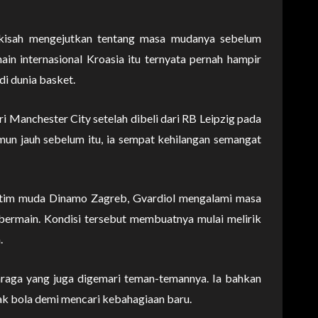
isah mengejutkan tentang masa mudanya sebelum
ain internasional Kroasia itu ternyata pernah hampir
i dunia basket.
ri Manchester City setelah dibeli dari RB Leipzig pada
mun jauh sebelum itu, ia sempat kehilangan semangat
 tim muda Dinamo Zagreb, Gvardiol mengalami masa
bermain. Kondisi tersebut membuatnya mulai melirik
.
lahraga yang juga digemari teman-temannya. Ia bahkan
ak bola demi mencari kebahagiaan baru.