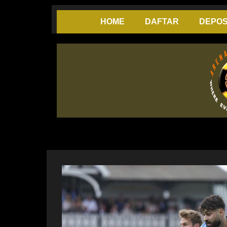
Skip
to
HOME
DAFTAR
DEPOS
content