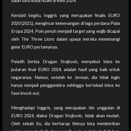
salah satu kuda hitam di edisi 2024.
Kendati begitu, Inggris yang merupakan finalis EURO
2020 (2021), mengincar kemenangan di laga perdana Piala
Eropa 2024. Poin penuh menjadi target yang wajib dicapai
oleh The Three Lions dalam upaya mereka memenangi
gelar EURO pertamanya.
Pelatih Serbia Dragan Stojkovic, menyebut lolos ke
putaran final EURO 2024, adalah hasil yang baik untuk
negaranya. Namun, setelah ke Jerman, dia tidak ingin
hanya menjadi penggembira sehingga bertekad lolos ke
fase knock out.
Menghadapi Inggris, yang merupakan tim unggulan di
EURO 2024, diakui Dragan Stojkovic, tidak akan mudah.
Oleh sebab itu, dia berharap timnya bisa memberikan