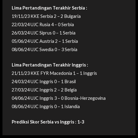
Lima Pertandingan Terakhir Serbia :
19/11/23 KKE Serbia 2 – 2 Bulgaria
22/03/24 UJC Rusia 4 – 0 Serbia
26/03/24 UJC Siprus 0 – 1 Serbia
05/06/24 UJC Austria 2 – 1 Serbia
08/06/24 UJC Swedia 0 – 3 Serbia
Lima Pertandingan Terakhir Inggris :
21/11/23 KKE FYR Macedonia 1 – 1 Inggris
24/03/24 UJC Inggris 0 – 1 Brasil
27/03/24 UJC Inggris 2 – 2 Belgia
04/06/24 UJC Inggris 3 – 0 Bosnia-Herzegovina
08/06/24 UJC Inggris 0 – 1 Islandia
Prediksi Skor Serbia vs Inggris : 1-3