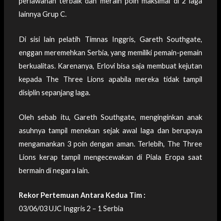
perlawanan terbaik dan meraih poin maksimal di 2 laga
lainnya Grup C.
Di sisi lain pelatih Timnas Inggris, Gareth Southgate,
enggan meremehkan Serbia, yang memiliki pemain-pemain
berkualitas. Karenanya, Erlovi bisa saja membuat kejutan
kepada The Three Lions apabila mereka tidak tampil
disiplin sepanjang laga.
Oleh sebab itu, Gareth Southgate, menginginkan anak
asuhnya tampil menekan sejak awal laga dan berupaya
mengamankan 3 poin dengan aman. Terlebih, The Three
Lions kerap tampil mengecewakan di Piala Eropa saat
bermain di negara lain.
Rekor Pertemuan Antara Kedua Tim :
03/06/03 UJC Inggris 2 – 1 Serbia