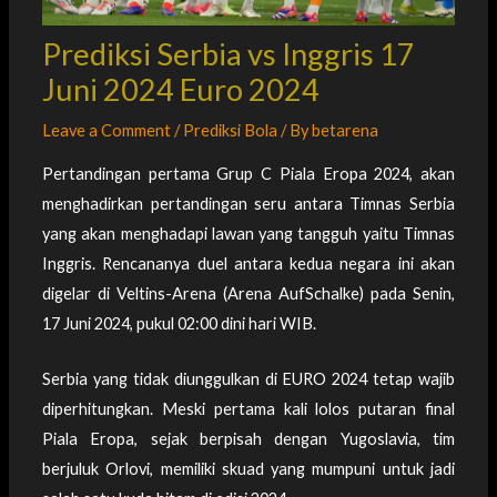
Prediksi Serbia vs Inggris 17
Juni 2024 Euro 2024
Leave a Comment
/
Prediksi Bola
/ By
betarena
Pertandingan pertama Grup C Piala Eropa 2024, akan
menghadirkan pertandingan seru antara Timnas Serbia
yang akan menghadapi lawan yang tangguh yaitu Timnas
Inggris. Rencananya duel antara kedua negara ini akan
digelar di Veltins-Arena (Arena AufSchalke) pada Senin,
17 Juni 2024, pukul 02:00 dini hari WIB.
Serbia yang tidak diunggulkan di EURO 2024 tetap wajib
diperhitungkan. Meski pertama kali lolos putaran final
Piala Eropa, sejak berpisah dengan Yugoslavia, tim
berjuluk Orlovi, memiliki skuad yang mumpuni untuk jadi