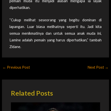
pemain muda itu menjadi alasan mengapa ia layak
diperhatikan.
“Cukup melihat seseorang yang begitu dominan di
lapangan. Luar biasa melihatnya seperti itu. Jadi kita
semua menikmatinya dan untuk semua anak muda ini,
Lamine adalah pemain yang harus diperhatikan,” tambah
Zidane.
←
Previous Post
Next Post
→
Related Posts