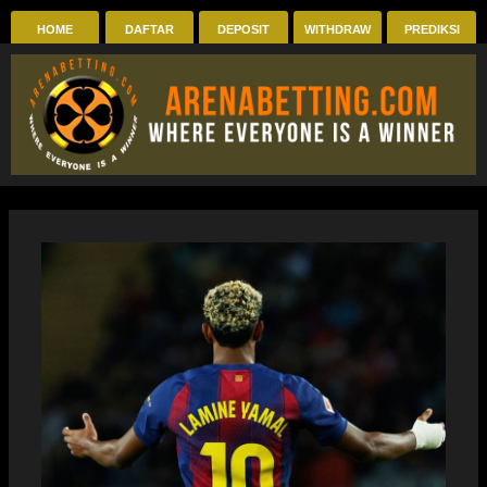
Skip
HOME
DAFTAR
DEPOSIT
WITHDRAW
PREDIKSI
to
content