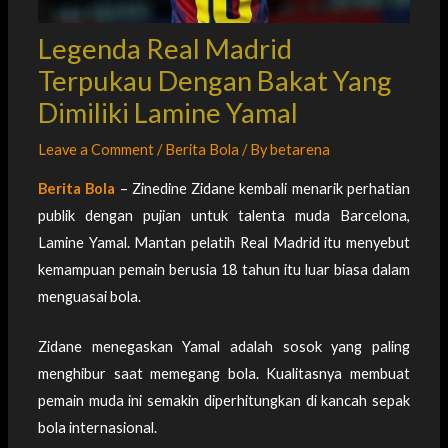
Legenda Real Madrid
Terpukau Dengan Bakat Yang
Dimiliki Lamine Yamal
Leave a Comment
/
Berita Bola
/ By
betarena
Berita Bola
– Zinedine Zidane kembali menarik perhatian
publik dengan pujian untuk talenta muda Barcelona,
Lamine Yamal. Mantan pelatih Real Madrid itu menyebut
kemampuan pemain berusia 18 tahun itu luar biasa dalam
menguasai bola.
Zidane menegaskan Yamal adalah sosok yang paling
menghibur saat memegang bola. Kualitasnya membuat
pemain muda ini semakin diperhitungkan di kancah sepak
bola internasional.