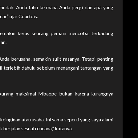
 mudah. Anda tahu ke mana Anda pergi dan apa yang
car,” ujar Courtois.
semakin keras seorang pemain mencoba, terkadang
kan.
nda berusaha, semakin sulit rasanya. Tetapi penting
il terlebih dahulu sebelum menangani tantangan yang
 kurang maksimal Mbappe bukan karena kurangnya
einginan atau usaha. Ini sama seperti yang saya alami
 berjalan sesuai rencana,” katanya.