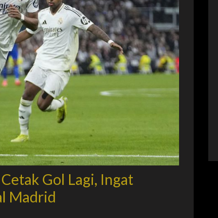
Cetak Gol Lagi, Ingat
al Madrid