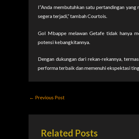
I“Anda membutuhkan satu pertandingan yang me
segera terjadi,” tambah Courtois.
Gol Mbappe melawan Getafe tidak hanya menj
potensi kebangkitannya.
Dengan dukungan dari rekan-rekannya, terma
performa terbaik dan memenuhi ekspektasi tin
←
Previous Post
Related Posts