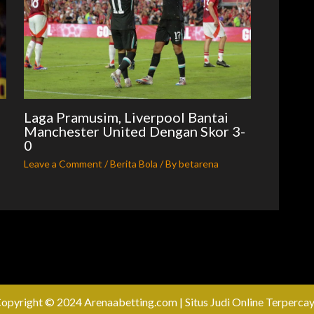
Laga Pramusim, Liverpool Bantai
Manchester United Dengan Skor 3-
0
Leave a Comment
/
Berita Bola
/ By
betarena
opyright © 2024 Arenaabetting.com | Situs Judi Online Terperca