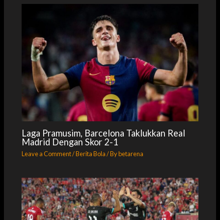
Laga Pramusim, Barcelona Taklukkan Real
Madrid Dengan Skor 2-1
Leave a Comment
/
Berita Bola
/ By
betarena