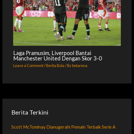
Laga Pramusim, Liverpool Bantai
Manchester United Dengan Skor 3-0
Leave a Comment
/
Berita Bola
/ By
betarena
Berita Terkini
Scott McTominay Dianugerahi Pemain Terbaik Serie A