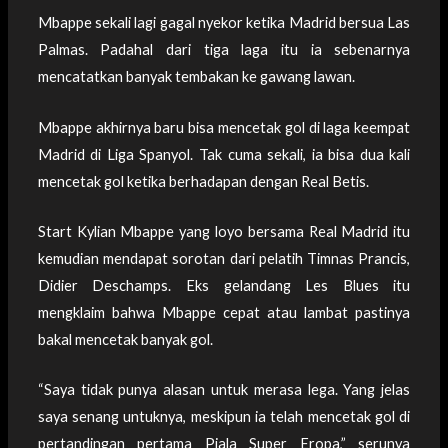
Mbappe sekali lagi gagal nyekor ketika Madrid bersua Las
Palmas. Padahal dari tiga laga itu ia sebenarnya
mencatatkan banyak tembakan ke gawang lawan.
Mbappe akhirnya baru bisa mencetak gol di laga keempat
Madrid di Liga Spanyol. Tak cuma sekali, ia bisa dua kali
mencetak gol ketika berhadapan dengan Real Betis.
Start Kylian Mbappe yang loyo bersama Real Madrid itu
kemudian mendapat sorotan dari pelatih Timnas Prancis,
Didier Deschamps. Eks gelandang Les Blues itu
mengklaim bahwa Mbappe cepat atau lambat pastinya
bakal mencetak banyak gol.
“Saya tidak punya alasan untuk merasa lega. Yang jelas
saya senang untuknya, meskipun ia telah mencetak gol di
pertandingan pertama Piala Super Eropa,” serunya