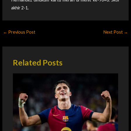
akhir 2-1.
←
Previous Post
Next Post
→
Related Posts