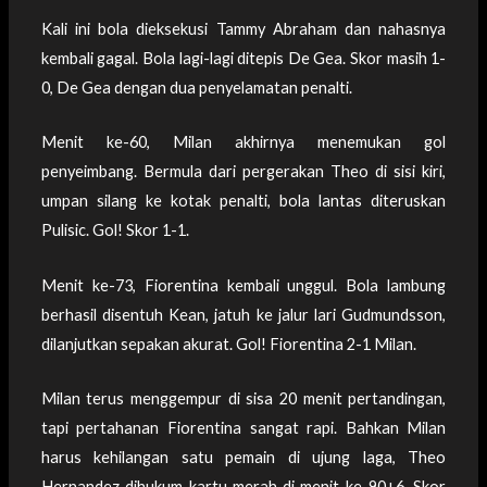
Kali ini bola dieksekusi Tammy Abraham dan nahasnya
kembali gagal. Bola lagi-lagi ditepis De Gea. Skor masih 1-
0, De Gea dengan dua penyelamatan penalti.
Menit ke-60, Milan akhirnya menemukan gol
penyeimbang. Bermula dari pergerakan Theo di sisi kiri,
umpan silang ke kotak penalti, bola lantas diteruskan
Pulisic. Gol! Skor 1-1.
Menit ke-73, Fiorentina kembali unggul. Bola lambung
berhasil disentuh Kean, jatuh ke jalur lari Gudmundsson,
dilanjutkan sepakan akurat. Gol! Fiorentina 2-1 Milan.
Milan terus menggempur di sisa 20 menit pertandingan,
tapi pertahanan Fiorentina sangat rapi. Bahkan Milan
harus kehilangan satu pemain di ujung laga, Theo
Hernandez dihukum kartu merah di menit ke-90+6. Skor