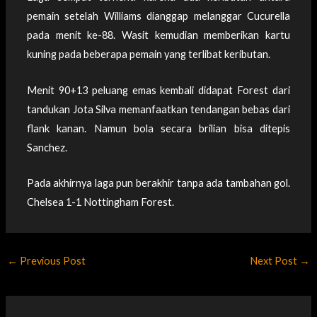
pemain setelah Williams dianggap melanggar Cucurella
pada menit ke-88. Wasit kemudian memberikan kartu
kuning pada beberapa pemain yang terlibat keributan.
Menit 90+13 peluang emas kembali didapat Forest dari
tandukan Jota Silva memanfaatkan tendangan bebas dari
flank kanan. Namun bola secara brilian bisa ditepis
Sanchez.
Pada akhirnya laga pun berakhir tanpa ada tambahan gol.
Chelsea 1-1 Nottingham Forest.
←
Previous Post
Next Post
→