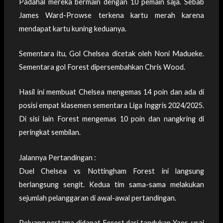
Padahal mereka bermain dengan 10 pemain saja. Sebab
James Ward-Prowse terkena kartu merah karena
mendapat kartu kuning keduanya.
Sementara itu, Gol Chelsea dicetak oleh Noni Madueke.
Sementara gol Forest dipersembahkan Chris Wood.
Hasil ini membuat Chelsea mengemas 14 poin dan ada di
posisi empat klasemen sementara Liga Inggris 2024/2025.
Di sisi lain Forest mengemas 10 poin dan nangkring di
peringkat sembilan.
Jalannya Pertandingan :
Duel Chelsea vs Nottingham Forest ini langsung
berlangsung sengit. Kedua tim sama-sama melakukan
sejumlah pelanggaran di awal-awal pertandingan.
Peluang pertama didapat Forest dari tandukan Yaes, usai