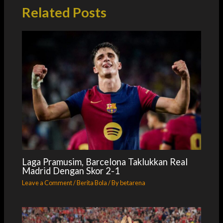
Related Posts
Laga Pramusim, Barcelona Taklukkan Real
Madrid Dengan Skor 2-1
Leave a Comment
/
Berita Bola
/ By
betarena