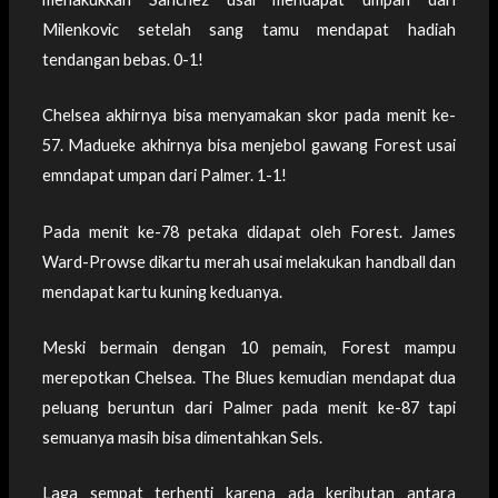
Milenkovic setelah sang tamu mendapat hadiah
tendangan bebas. 0-1!
Chelsea akhirnya bisa menyamakan skor pada menit ke-
57. Madueke akhirnya bisa menjebol gawang Forest usai
emndapat umpan dari Palmer. 1-1!
Pada menit ke-78 petaka didapat oleh Forest. James
Ward-Prowse dikartu merah usai melakukan handball dan
mendapat kartu kuning keduanya.
Meski bermain dengan 10 pemain, Forest mampu
merepotkan Chelsea. The Blues kemudian mendapat dua
peluang beruntun dari Palmer pada menit ke-87 tapi
semuanya masih bisa dimentahkan Sels.
Laga sempat terhenti karena ada keributan antara