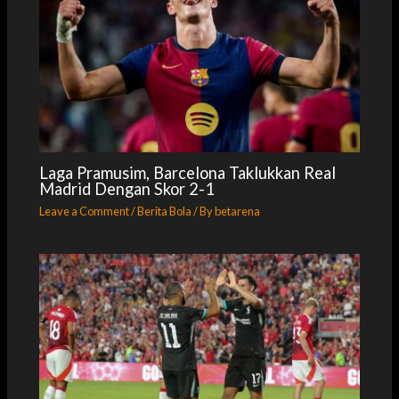
Laga Pramusim, Barcelona Taklukkan Real
Madrid Dengan Skor 2-1
Leave a Comment
/
Berita Bola
/ By
betarena