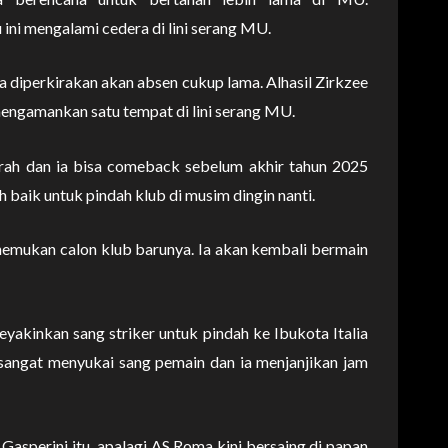
ni mengalami cedera di lini serang MU.
a diperkirakan akan absen cukup lama. Alhasil Zirkzee
mengamankan satu tempat di lini serang MU.
arah dan ia bisa comeback sebelum akhir tahun 2025
ih baik untuk pindah klub di musim dingin nanti.
emukan calon klub barunya. Ia akan kembali bermain
yakinkan sang striker untuk pindah ke Ibukota Italia
i sangat menyukai sang pemain dan ia menjanjikan jam
asperini itu, apalagi AS Roma kini bersaing di papan