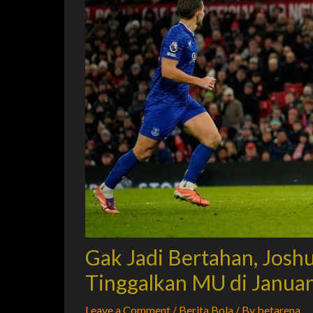
Gak Jadi Bertahan, Josh
Tinggalkan MU di Januar
Leave a Comment
/
Berita Bola
/ By
betarena