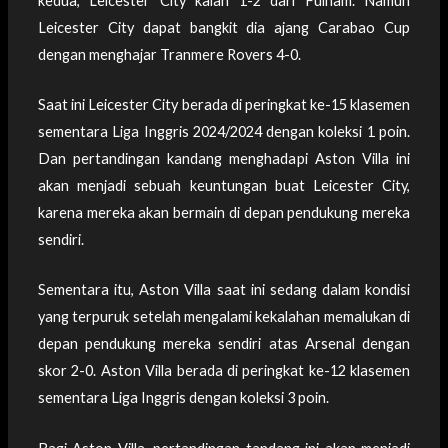
kedua, Leicester City kalah 1-2 dari Fulham. Namun
Leicester City dapat bangkit dia ajang Carabao Cup
dengan menghajar Tranmere Rovers 4-0.
Saat ini Leicester City berada di peringkat ke-15 klasemen
sementara Liga Inggris 2024/2024 dengan koleksi 1 poin.
Dan pertandingan kandang menghadapi Aston Villa ini
akan menjadi sebuah keuntungan buat Leicester City,
karena mereka akan bermain di depan pendukung mereka
sendiri.
Sementara itu, Aston Villa saat ini sedang dalam kondisi
yang terpuruk setelah mengalami kekalahan memalukan di
depan pendukung mereka sendiri atas Arsenal dengan
skor 2-0. Aston Villa berada di peringkat ke-12 klasemen
sementara Liga Inggris dengan koleksi 3 poin.