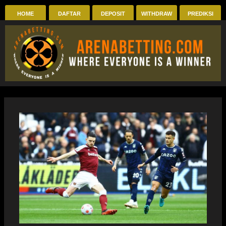
Skip
HOME
DAFTAR
DEPOSIT
WITHDRAW
PREDIKSI
to
content