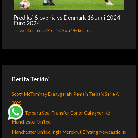
Prediksi Slovenia vs Denmark 16 Juni 2024
Euro 2024
Leave a Comment
/
Prediksi Bola
/ By
betarena
Berita Terkini
Scott McTominay Dianugerahi Pemain Terbaik Serie A
2025
Kabar Terbaru Soal Transfer Conor Gallagher Ke
Manchester United
Manchester United Ingin Merekrut Bintang Newcastle Ini