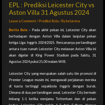
EPL : Prediksi Leicester City vs
Aston Villa 31 Agustus 2024
Leave a Comment
/
Prediksi Bola
/ By
betarena
Berita Bola
– Pada akhir pekan ini, Leicester City akan
berhadapan dengan Aston Villa dalam lanjutan pekan
ketiga Liga Inggris 2024/2025. Rencananya pertandingan
antara tuan rumah Leicester City melawan Aston Villa ini
akan digelar di King Power Stadium pada Sabtu, 31
Agustus 2024 pukul 21.00 malam WIB.
Leicester City yang merupakan salah satu tim promosi di
Premier League musim ini, mengawali perjalanan mereka
di kasta tertinggi sepakbola Inggris dengan buruk.
Dimana di dua pertandingan awal, Leicester City bermain
imbang 1-1 ketika menjamu Tottenham dan di pekan