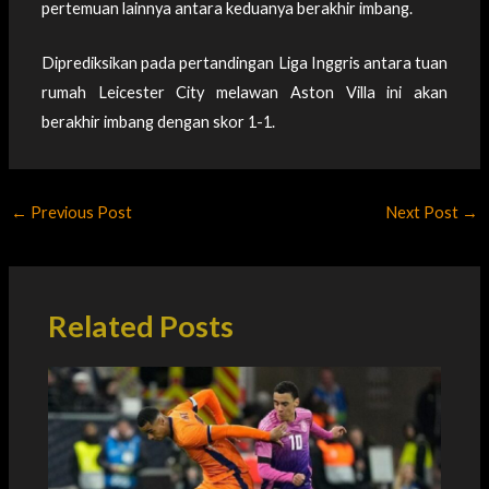
pertemuan lainnya antara keduanya berakhir imbang.
Diprediksikan pada pertandingan Liga Inggris antara tuan
rumah Leicester City melawan Aston Villa ini akan
berakhir imbang dengan skor 1-1.
←
Previous Post
Next Post
→
Related Posts