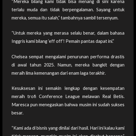
“Mereka bilang kami tidak bisa menang di sini karena
terlalu muda dan tidak berpengalaman. Sayang untuk
mereka, semua itu salah,” tambahnya sambil tersenyum.
“Untuk mereka yang merasa selalu benar, dalam bahasa
Inggris kami bilang ‘eff off’! Pemain pantas dapat ini.”
Chelsea sempat mengalami penurunan performa drastis
di awal tahun 2025. Namun, mereka bangkit dengan
meraih lima kemenangan dari enam laga terakhir.
Kesuksesan ini semakin lengkap dengan kesempatan
meraih trofi Conference League melawan Real Betis.
Maresca pun menegaskan bahwa musim ini sudah sukses
besar.
“Kami ada di bisnis yang dinilai dari hasil. Hari ini kalau kami