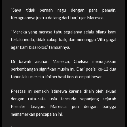
“Saya tidak pernah ragu dengan para pemain.
Keraguannya justru datang dari luar,” ujar Maresca.
“Mereka yang merasa tahu segalanya selalu bilang kami
terlalu muda, tidak cukup baik, dan menunggu Villa gagal
agar kami bisa lolos,” tambahnya.
Di bawah asuhan Maresca, Chelsea menunjukkan
perkembangan signifikan musim ini. Dari posisi ke-12 dua
tahun lalu, mereka kini berhasil finis di empat besar.
Prestasi ini semakin istimewa karena diraih oleh skuad
dengan rata-rata usia termuda sepanjang sejarah
Premier League. Maresca pun dengan bangga
memamerkan pencapaian ini.