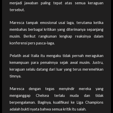
menjadi jawaban paling tepat atas semua keraguan
tersebut.
Maresca tampak emosional usai laga, terutama ketika
membahas berbagai kritikan yang diterimanya sepanjang
musim. Berikut rangkuman lengkap reaksinya dalam
konferensi pers pasca-laga.
Pelatih asal Italia itu mengaku tidak pernah meragukan
kemampuan para pemainnya sejak awal musim. Justru,
keraguan selalu datang dari luar yang terus meremehkan
timnya.
Maresca dengan tegas menyindir mereka yang
menganggap Chelsea terlalu muda dan tidak
berpengalaman. Baginya, kualifikasi ke Liga Champions
adalah bukti nyata bahwa semua kritik itu salah.