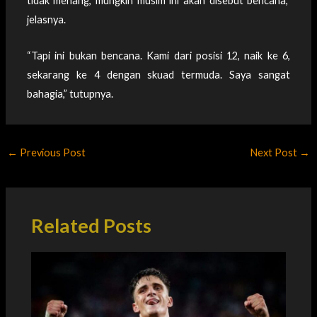
tidak menang, mungkin musim ini akan disebut bencana,”
jelasnya.
“Tapi ini bukan bencana. Kami dari posisi 12, naik ke 6,
sekarang ke 4 dengan skuad termuda. Saya sangat
bahagia,” tutupnya.
←
Previous Post
Next Post
→
Related Posts