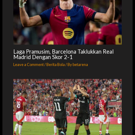
Laga Pramusim, Barcelona Taklukkan Real
Madrid Dengan Skor 2-1
Leave a Comment
/
Berita Bola
/ By
betarena