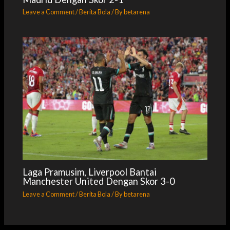
Leave a Comment
/
Berita Bola
/ By
betarena
Laga Pramusim, Liverpool Bantai
Manchester United Dengan Skor 3-0
Leave a Comment
/
Berita Bola
/ By
betarena