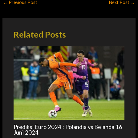
←
Previous Post
Next Post
→
Related Posts
Prediksi Euro 2024 : Polandia vs Belanda 16
Juni 2024