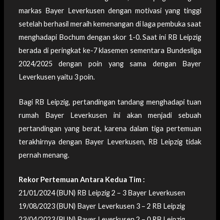
markas Bayer Leverkusen dengan motivasi yang tinggi
setelah berhasil meraih kemenangan di laga pembuka saat
menghadapi Bochum dengan skor 1-0. Saat ini RB Leipzig
berada di peringkat ke-7 klasemen sementara Bundesliga
2024/2025 dengan poin yang sama dengan Bayer
Leverkusen yaitu 3 poin.
Bagi RB Leipzig, pertandingan tandang menghadapi tuan
rumah Bayer Leverkusen ini akan menjadi sebuah
pertandingan yang berat, karena dalam tiga pertemuan
terakhirnya dengan Bayer Leverkusen, RB Leipzig tidak
pernah menang.
Rekor Pertemuan Antara Kedua Tim :
21/01/2024 (BUN) RB Leipzig 2 – 3 Bayer Leverkusen
19/08/2023 (BUN) Bayer Leverkusen 3 – 2 RB Leipzig
23/04/2023 (BUN) Bayer Leverkusen 2 – 0 RB Leipzig