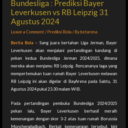
Bundesliga : Prediksi Bayer
Leverkusen vs RB Leipzig 31
Agustus 2024
Leave a Comment
/
Prediksi Bola
/ By
betarena
Berita Bola
– Sang juara bertahan Liga Jerman, Bayer
Leverkusen akan menjalani pertandingan kandang di
pekan kedua Bundesliga Jerman 2024/2025, dimana
mereka akan menjamu RB Leipzig. Rencananya laga yang
mempertemukan tuan rumah Bayer Leverkusen melawan
RB Leipzig ini akan digelar di BayArena pada Sabtu, 31
Agustus 2024 pukul 23.30 malam WIB.
Pada pertandingan pembuka Bundesliga 2024/2025
pekan lalu, Bayer Leverkusen berhasil meraih
kemenangan dengan skor 3-2 atas tuan rumah Borussia
Monchengladbach. Berkat kemenangan tersebut, kini