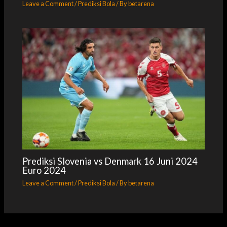
Leave a Comment
/
Prediksi Bola
/ By
betarena
Prediksi Slovenia vs Denmark 16 Juni 2024
Euro 2024
Leave a Comment
/
Prediksi Bola
/ By
betarena