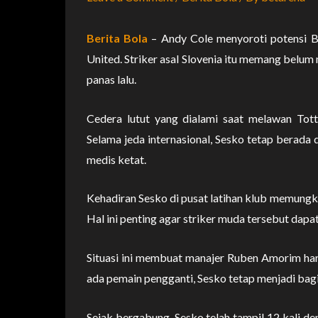
Berita Bola
– Andy Cole menyoroti potensi B
United. Striker asal Slovenia itu memang bel
panas lalu.
Cedera lutut yang dialami saat melawan To
Selama jeda internasional, Sesko tetap berada 
medis ketat.
Kehadiran Sesko di pusat latihan klub memungki
Hal ini penting agar striker muda tersebut dap
Situasi ini membuat manajer Ruben Amorim haru
ada pemain pengganti, Sesko tetap menjadi bagi
Sejak bergabung, Sesko telah tampil 12 kali de