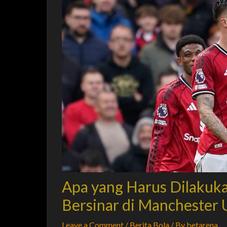
Apa yang Harus Dilakuka
Bersinar di Manchester 
Leave a Comment
/
Berita Bola
/ By
betarena