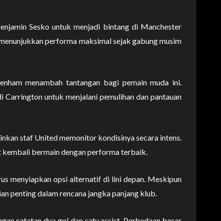
enjamin Sesko untuk menjadi bintang di Manchester
um menunjukkan performa maksimal sejak gabung musim
ttenham menambah tantangan bagi pemain muda ini.
di Carrington untuk menjalani pemulihan dan pantauan
nkan staf United memonitor kondisinya secara intens.
at kembali bermain dengan performa terbaik.
s menyiapkan opsi alternatif di lini depan. Meskipun
an penting dalam rencana jangka panjang klub.
ngan catatan dua gol dan satu assist. Perbedaan besar