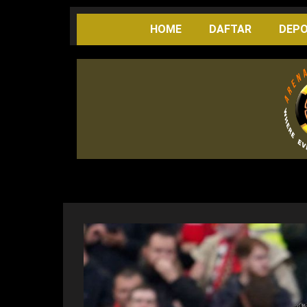
Skip
to
HOME
DAFTAR
DEPO
content