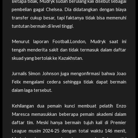
Betapa tidak, Mudryk sudah berulang kali disebut sebagai
pembelian gagal Chelsea. Dia didatangkan dengan biaya
transfer cukup besar, tapi faktanya tidak bisa memenuhi
tuntutan bermain di level tinggi.
Menurut laporan Football.London, Mudryk saat ini
tengah menderita sakit dan tidak termasuk dalam daftar
skuad yang bertolak ke Kazakhstan.
Jurnalis Simon Johnson juga mengonfirmasi bahwa Joao
Felix mengalami cedera sehingga tidak dapat bermain
dalam laga tersebut.
Kehilangan dua pemain kunci membuat pelatih Enzo
Maresca memasukkan beberapa pemain akademi dalam
daftar tim. Meski hanya bermain tujuh kali di Premier
League musim 2024-25 dengan total waktu 146 menit,